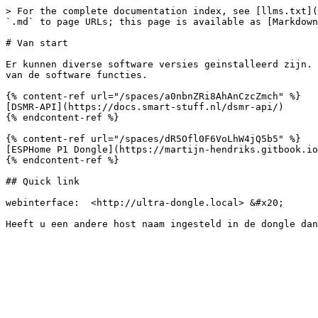
> For the complete documentation index, see [llms.txt](
`.md` to page URLs; this page is available as [Markdown
# Van start

Er kunnen diverse software versies geinstalleerd zijn. 
van de software functies.

{% content-ref url="/spaces/a0nbnZRi8AhAnCzcZmch" %}

[DSMR-API](https://docs.smart-stuff.nl/dsmr-api/)

{% endcontent-ref %}

{% content-ref url="/spaces/dR5Ofl0F6VoLhW4jQ5b5" %}

[ESPHome P1 Dongle](https://martijn-hendriks.gitbook.io
{% endcontent-ref %}

## Quick link

webinterface:  <http://ultra-dongle.local> &#x20;
