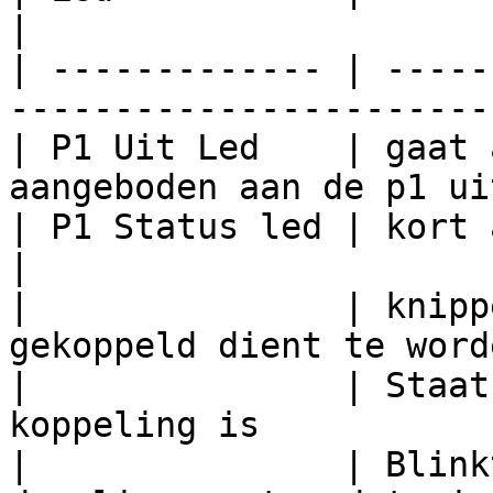
|

| ------------- | -----
-----------------------
| P1 Uit Led    | gaat 
aangeboden aan de p1 ui
| P1 Status led | kort aan bij het opstarten      
|

|               | knipp
gekoppeld dient te word
|               | Staat
koppeling is           
|               | Blink