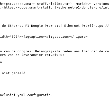
https://docs.smart-stuff.nl/llms.txt). Markdown versions
](https://docs.smart-stuff.nl/ethernet-p1-dongle-pro/inl
 de Ethernet P1 Dongle Pro+ zie[ Ethernet Pro+](https://
idth="320"><figcaption></figcaption></figure>

n van de dongles. Belangrijkste reden was toen dat de co
ers van de leverancier zet.&#x20;

n:

 niet gedeeld

nclusief yaml configuratie.
