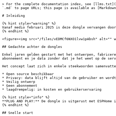
> For the complete documentation index, see [llms.txt](
`.md` to page URLs; this page is available as [Markdown
# Inleiding

{% hint style="warning" %}

Vanaf medio februari 2025 is deze dongle vervangen door
{% endhint %}

<figure><img src="/files/vEDMCf6NXO1lvw1pAbsh" alt="" w
## Gedachte achter de dongles

Enkel jaren gelden gestart met het ontwerpen, fabricere
abonnement en je data zonder dat je het weet op de serv
Het concept laat zich in enkele steekwoorden samenvatte
* Open source beschikbaar

* Privacy: data blijft altijd van de gebruiker en wordt
* Veilig ontwerp

* Geen abonnement

* laagdrempelig: in kosten en gebruikerservaring

{% hint style="info" %}

**PLUG AND PLAY:** De dongle is uitgerust met ESPHome i
{% endhint %}

## Snelle start
