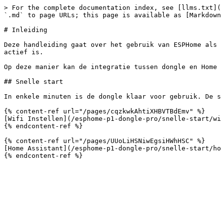
> For the complete documentation index, see [llms.txt](
`.md` to page URLs; this page is available as [Markdown
# Inleiding

Deze handleiding gaat over het gebruik van ESPHome als 
actief is.

Op deze manier kan de integratie tussen dongle en Home 
## Snelle start

In enkele minuten is de dongle klaar voor gebruik. De s
{% content-ref url="/pages/cqzkwkAhtiXHBVTBdEmv" %}

[Wifi Instellen](/esphome-p1-dongle-pro/snelle-start/wi
{% endcontent-ref %}

{% content-ref url="/pages/UUoLiHSNiwEgsiHWhHSC" %}

[Home Assistant](/esphome-p1-dongle-pro/snelle-start/ho