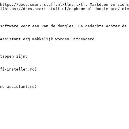
https://docs.smart-stuff.nl/llms.txt). Markdown versions
](https://docs.smart-stuff.nl/esphome-p1-dongle-pro/inle
software voor een van de dongles. De gedachte achter de 
Assistant erg makkelijk worden uitgevoerd.

tappen zijn:

fi-instellen.md)

me-assistant.md)
