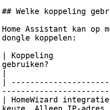
## Welke koppeling gebr
Home Assistant kan op m
dongle koppelen:

| Koppeling            
gebruiken?                                         
|

| ---------------------
-----------------------
| HomeWizard integratie
keuze. Alleen IP-adres 