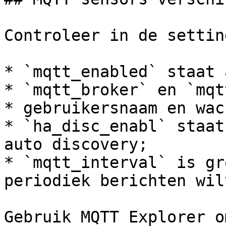
Controleer in de setting
* `mqtt_enabled` staat a
* `mqtt_broker` en `mqt
* gebruikersnaam en wac
* `ha_disc_enabl` staat
auto discovery;

* `mqtt_interval` is gr
periodiek berichten wil
Gebruik MQTT Explorer o