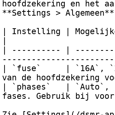
hoofdzekering en het aa
**Settings > Algemeen**:
| Instelling | Mogelijke waarden       | Bet
|

| ---------- | --------
-----------------------
| `fuse`     | `16A`, `
van de hoofdzekering vo
| `phases`   | `Auto`, 
fases. Gebruik bij voor
Zie [Settings](/dsmr-ap