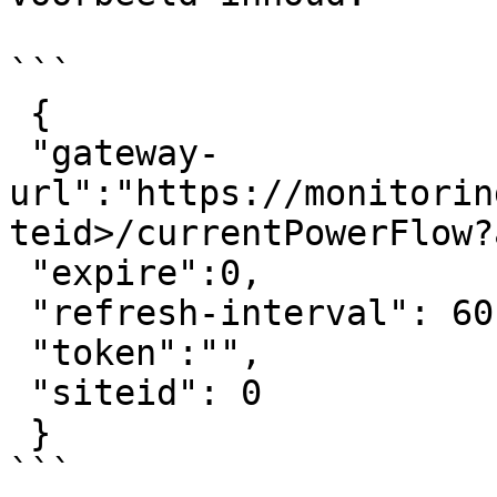
```

 {

 "gateway-
url":"https://monitorin
teid>/currentPowerFlow?
 "expire":0,

 "refresh-interval": 60,

 "token":"",

 "siteid": 0

 }

```
