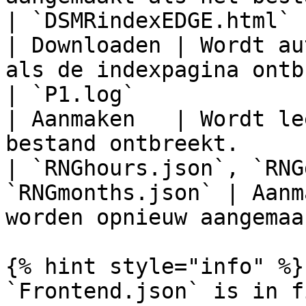
| `DSMRindexEDGE.html`                                
| Downloaden | Wordt au
als de indexpagina ontb
| `P1.log`                                            
| Aanmaken   | Wordt le
bestand ontbreekt.     
| `RNGhours.json`, `RNG
`RNGmonths.json` | Aanm
worden opnieuw aangemaa
{% hint style="info" %}

`Frontend.json` is in f