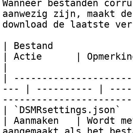
Wanneer bestanden corru
aanwezig zijn, maakt de
download de laatste ver
| Bestand                                             
| Actie      | Opmerking                                                      
|

| ---------------------
--- | ---------- | ----
-----------------------
| `DSMRsettings.json`                                 
| Aanmaken   | Wordt me
aangemaakt als het best