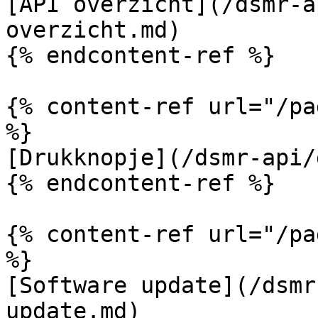
[API overzicht](/dsmr-a
overzicht.md)

{% endcontent-ref %}

{% content-ref url="/pa
%}

[Drukknopje](/dsmr-api/
{% endcontent-ref %}

{% content-ref url="/pa
%}

[Software update](/dsmr
update.md)
