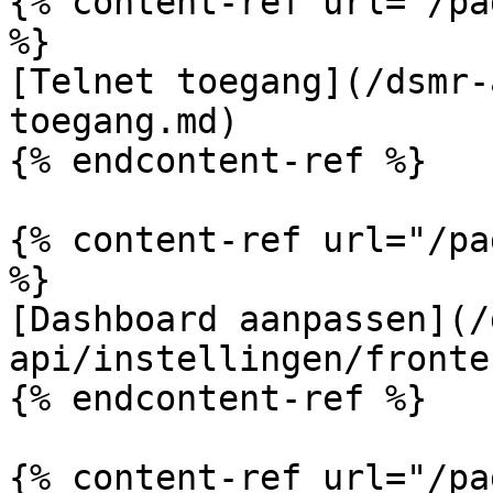
{% content-ref url="/pa
%}

[Telnet toegang](/dsmr-
toegang.md)

{% endcontent-ref %}

{% content-ref url="/pa
%}

[Dashboard aanpassen](/
api/instellingen/fronte
{% endcontent-ref %}

{% content-ref url="/pa